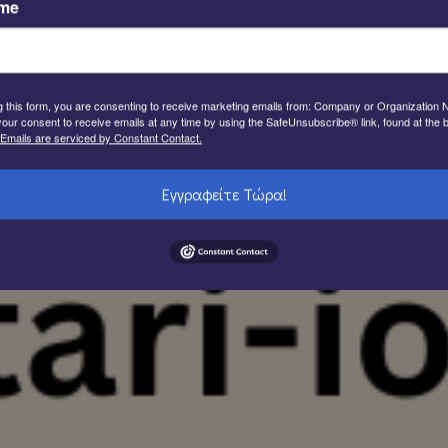
ame
των υψηλής
ν.
22. Στο Σχέδιο προκρίνονται
g this form, you are consenting to receive marketing emails from: Company or Organization
our consent to receive emails at any time by using the SafeUnsubscribe® link, found at the 
Emails are serviced by Constant Contact.
Εγγραφείτε Τώρα!
 θα συγκεντρώνει πόρους από
ημοσίων Επενδύσεων και
λισθούν οι πόροι για την
λέτης του Επιμελητηρίου
αι γιατί όχι και