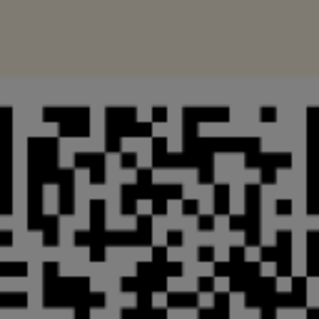
ων ζώων.
εδρικού Διατάγματος.
προτεραιότητες συμπίπτουν με
ν πρόταση των 12 σημείων του
 στην, από 13 Μαρτίου 2024,
μή τον συγχαίρω ειλικρινά για
 την αξιοποίηση του Ολύμπου.
οχειακές υποδομές για να
ια το 2023 η ΕΛΣΤΑΤ
ενώ για το 2024, οι
ενδύσεις, για την
υ φήμης τοπόσημου, τότε