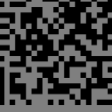
ολύμπια περιοχή, αλλά και
 πολιτιστική διαδρομή:
έλλα – Θεσσαλονίκη.
γία της θαλάσσιας σύνδεσης
η για τη βιωσιμότητας της
ης.
ελέσει τον καταλύτη για μια
και για άλλες περιοχές της
ντας ολιστικά την ανάπτυξή
ροσπάθειά του για τη
διεκδικήσαμε και
ωπαϊκής Ένωσης, που εδρεύει
ερα για τα μέλη του
, με λογότυπο το «Olympus
 κάθε προϊόν και υπηρεσία που
, είναι η κατοχύρωση του