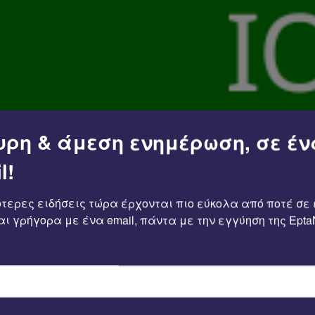
την κυβέρνηση Μητσοτάκη το
 το Εθνικό Πάρκο Ολύμπου, το
ης Γενικής Μελέτης (master
λυτο σεβασμό προς το
 σχετικά με την πολιτική
υρη & άμεση ενημέρωση, σε έν
φωνα με την Έκθεση, τα κράτη
ς πολιτικές της Ευρωπαϊκής
l!
ου να εξασφαλίσουν υπέρ των
η των σχετικών επενδύσεων,
ότερες ειδήσεις τώρα έρχονται πιο εύκολα από ποτέ σε 
ξη.
ι γρήγορα με ένα email, πάντα με την εγγύηση της EptaN
ικού πληθυσμού.
ι την