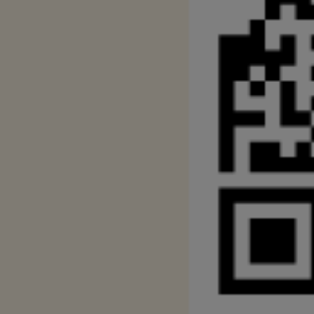
είμαστε βέβαιοι ότι τα οφέλη θα διαχυθούν, όχι μόνο στην παρ
σε ολόκληρη την Κεντρική Μακεδονία. Διότι:
Πρώτον: Ενισχύεται σημαντικότατα η χερσαία αρχαιολογική και
Όλυμπος – Αρχαίο Δίον – Αρχαία Πύδνα – Βεργίνα – Αρχαία Π
Δεύτερον: Γίνεται ελκυστικότερη η επένδυση για την δημιουρ
Πιερίας – Θεσσαλονίκης – Χαλκιδικής – Σποράδων.
Το Επιμελητήριο Πιερίας έχει εκπονήσει το 2018 σχετική μελέτ
θαλάσσιας σύνδεσης, η οποία, βεβαίως, χρήζει επικαιροποίησ
ΣΥΜΠΕΡΑΣΜΑ
Η ανάδειξη και αξιοποίηση του Ολύμπου είναι σε θέση να αποτ
νέου τύπου ανάπτυξη της περιοχής και να αποτελέσει πρότυπο 
χώρας.
Όσον αφορά ειδικά στην Πιερία, το Επιμελητήριο αντιμετωπίζο
της, ενέταξε την εκπόνηση της Μελέτης για τον Όλυμπο στην π
δημιουργία ενός πραγματικά ελκυστικού brand name.
Για την επίτευξη αυτού του στόχου, παράλληλα με την Μελέτη, 
κατοχυρώσαμε στο Γραφείο Διανοητικής Ιδιοκτησίας της Ευρ
στην πόλη Αλικάντε της Ισπανίας, υπέρ της Πιερίας και ειδικότ
Επιμελητηρίου μας, το Ευρωπαϊκό Συλλογικό Εμπορικό Σήμα
Pierian Champer», το οποίο χρησιμοποιείται αποκλειστικά σε
παράγεται εντός των ορίων της Πιερίας.
Σημαντικότατο κέρδος, που προέκυψε από την προσπάθειά μας