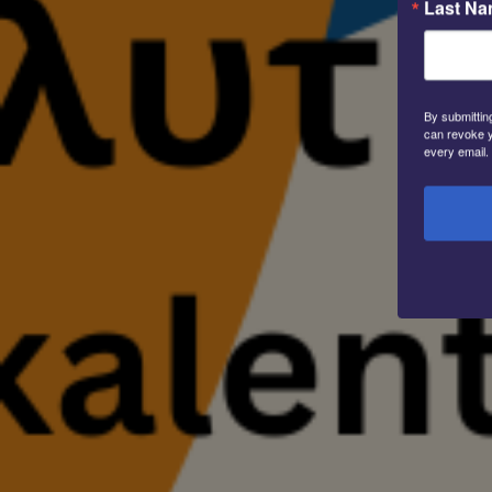
Last N
• Στην παραγωγή και προώθηση τροφίμων και άλλων προϊόν
ποιότητας.
• Στη χρήση των τεχνολογιών Πληροφορικής και Επικοινωνιώ
Δεύτερον: Στο Ελληνικό Στρατηγικό Σχέδιο Ορεινότητας του 20
οι εξής παρεμβάσεις:
By submittin
can revoke y
• Προσβασιμότητα (Οδικό Δίκτυο και Αγροτική Οδοποιία).
every email.
• Έργα ύδρευσης και άρδευσης.
• Ενεργειακή αυτονομία.
• Ψηφιακές Διασυνδέσεις.
• Δομές Υγείας.
• Προσέλκυση Ανθρώπινου Δυναμικού.
• Επιχειρηματικά Κίνητρα.
Επίσης, προτείνεται η δημιουργία Ειδικού Ταμείου, το οποίο
διάφορα χρηματοδοτικά εργαλεία, όπως ΕΣΠΑ, Πρόγραμμα Δ
«Αντώνης Τρίτσης» για την Αυτοδιοίκηση, με σκοπό να εξασφα
υλοποίηση του Σχεδίου. Οι προτεινόμενες παρεμβάσεις της με
Πιερίας.
1. Αναβάθμιση καταφυγίων.
2. Παρεμβάσεις σε μονοπάτια.
3. Προσβασιμότητα – Οδικό δίκτυο.
4. Σταθμοί ελέγχου εισόδου – Ασφάλιση ζωής και ατυχημάτων. Κ