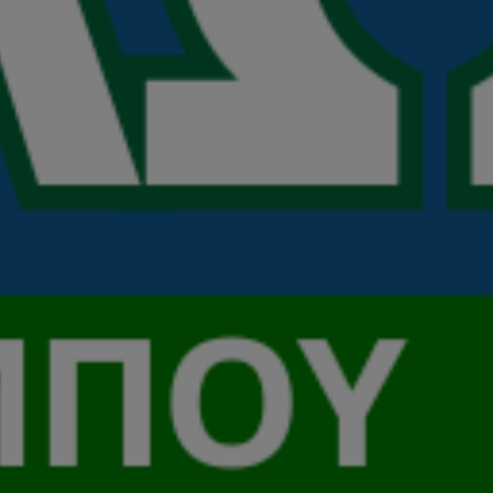
εριοχών: το παράδειγμα