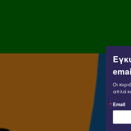
Έπρεπε να περάσουν 83 χρόνια, για να εκσυγχρονισθεί από 
Νομοθετικό πλαίσιο για το Εθνικό Πάρκο του Ολύμπου.
Σεπτέμβριος 2021: Έκδοση του Προεδρικού Διατάγματος, για
οποίο αντικατέστησε το Βασιλικό Διάταγμα του 1938.
Συγχρόνως, άρχισε από το Επιμελητήριο Πιερίας η εκπόνηση τ
plan), για την ανάδειξη και αξιοποίηση του Ολύμπου, με από
περιβάλλον. Η Μελέτη βασίστηκε, κυρίως, σε δύο πυλώνες.
Πρώτον: Στην Έκθεση του Ευρωπαϊκού Κοινοβουλίου του 2016,
Έγκ
συνοχής στις Ορεινές Περιοχές της Ευρωπαϊκής Ένωσης. Σύμ
μέλη και οι περιφερειακές αρχές καλούνται να συντονίσουν τι
emai
Ένωσης, τα σχέδια και τους πόρους των Ταμείων, προκειμέν
ορεινών περιοχών, την παροχή ενισχύσεων για την υλοποίησ
που θα στοχεύουν:
Οι κυρι
• Στη δημιουργία θέσεων εργασίας και στην οικονομική ανάπτυ
απλά κα
• Στην κάλυψη κοινωνικών και οικονομικών αναγκών του τοπ
• Στην περιβαλλοντική προστασία.
Email
• Στην προσβασιμότητα και συνδεσιμότητα.
• Σε επενδύσεις, που θα βελτιώνουν την ανταγωνιστικότητα κα
διαφοροποίηση.
• Στη δημιουργία υποδομών εκπαίδευσης και κατάρτισης.
• Στην προστασία της βιοποικιλότητας.