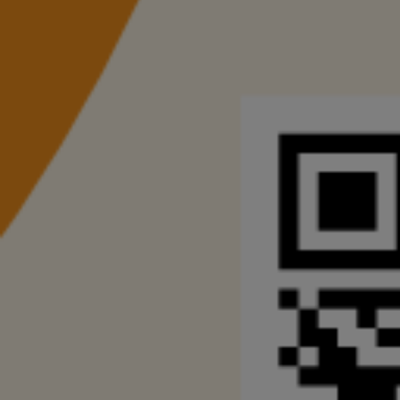
εισιτήριο.
5. Επιστημονική έρευνα, ανάπτυξη και καινοτομία.
6. Σχολή Ποιμενικής, Κτηνοτροφίας και Τυροκομίας.
7. Μεταποίηση προϊόντων ορεινής παραγωγής.
8. Τουριστικά καταλύματα στην παρολύμπια περιοχή.
9. Θεματικά Πάρκα – Μουσεία.
10.Ποδηλατόδρομοι – πεζοπορία – αναψυκτήρια.
11.Εγκαταστάσεις Αθλημάτων βουνού.
12.Προστασία άγριας ζωής. Δημιουργία καταφυγίου λαβωμέν
13.Τελεφερίκ, εντός των επιτρεπόμενων ορίων, βάσει του Προ
Οι Ευρωπαϊκές, εθνικές και περιφερειακές κατευθύνσεις και 
αυτές της Μελέτης του Επιμελητηρίου Πιερίας, αλλά και με τη
Βουλευτή Πιερίας κ. Σπύρου Κουλκουδίνα, όπως τα κατέγραψε
επιστολή του προς το Επιμελητήριό μας. Και με αυτή την αφορ
την αναπτυξιακή του πρωτοβουλία, με στόχο την ανάδειξη και
Η Πιερία διαθέτει στην παράκτια, κυρίως, ζώνη της, τις ξενοδ
ανταποκριθεί σε υψηλά μεγέθη επισκεψιμότητας. Ενδεικτικά γ
κατέγραψε 3.600.000 διανυκτερεύσεις και 600.000 επισκέπτες, 
διανυκτερεύσεις αναμένεται να υπερβούν τα 4.000.000.
Εάν, όμως, υλοποιηθούν τα κατάλληλα έργα και οι ανάλογες επ
αναβάθμιση του ορεινού όγκου του Ολύμπου, ενός παγκοσμίο