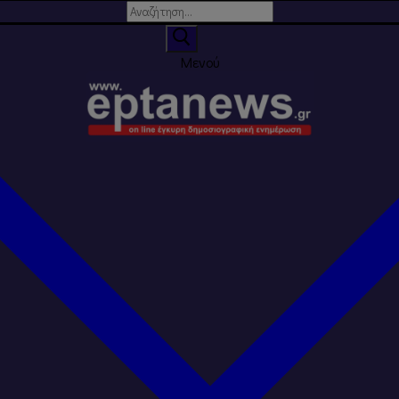
Αναζήτηση
για:
Μενού