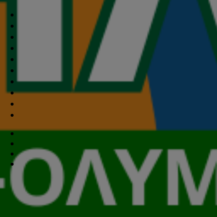
Θέμα ημερήσιας διάταξης: «Ανάδειξη και Ανάπτυξη ορεινών π
του ορεινού όγκου του Ολύμπου»