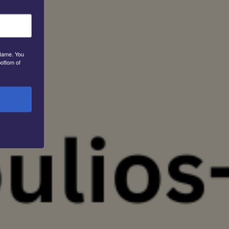
 Name. You
bottom of