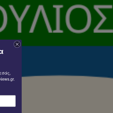
α
εσάς, 
ews.gr.